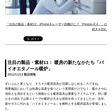
「注目の製品・素材12：iPhoneをレーザー距離計に？「Prexiso iC4」」の
続きを読む
注目の製品・素材11： 暖房の新たなかたち「バ
イオエタノール暖炉」
2012/11/13
製品情報
ずいぶんと寒くなり、そろそろ暖房器具が活躍しはじめるころですね。
商業施設においては快適な温度を保つという実用面だけでなく、暖かさや心
地良さを演出するという側面からも暖房器具は重要なアイテムです。特に暖
かさの演出では薪ストーブや暖炉が大きな役割を担ってきましたが、近年、
薪やガスに代わる「バイオエタノール」を燃料とする暖房器具が登場しまし
た。