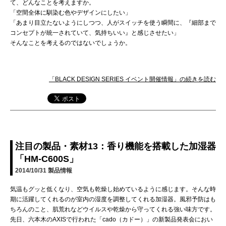
て、どんなことを考えますか。
「空間全体に馴染む色やデザインにしたい」
「あまり目立たないようにしつつ、人がスイッチを使う瞬間に、『細部まで
コンセプトが統一されていて、気持ちいい』と感じさせたい」
そんなことを考えるのではないでしょうか。
「BLACK DESIGN SERIES イベント開催情報」の続きを読む
注目の製品・素材13：香り機能を搭載した加湿器
「HM-C600S」
2014/10/31
製品情報
気温もグッと低くなり、空気も乾燥し始めているように感じます。そんな時
期に活躍してくれるのが室内の湿度を調整してくれる加湿器。風邪予防はも
ちろんのこと、肌荒れなどウイルスや乾燥から守ってくれる強い味方です。
先日、六本木のAXISで行われた「cado（カドー）」の新製品発表会におい