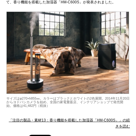
て、香り機能を搭載した加湿器「HM-C600S」が発表されました。
サイズはφ270×h855㎜。カラーはブラックとホワイトの2色展開。2014年11月20日
からヨドバシカメラを始め、全国の家電量販店、インテリアショップで発売開
始。価格は41,482円（税抜）
「注目の製品・素材13：香り機能を搭載した加湿器「HM-C600S」」の続
きを読む