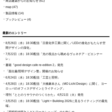
商店建築からのお知らせ
(61)
map
(47)
製品情報
(14)
ブックレビュー
(4)
最新のエントリー
8月26日（水）18:30配信「日亜化学工業に聞く／LEDの進化がもたらす空
間デザインの深化」
7月22日（水）18:30配信「光の視点から眺めるヴェネチア・ビエンナー
レ」
書籍『good design cafe re-edition 2』発売
「⾯出薫/照明デザイン塾」開催のお知らせ
6月24日（水）18:30配信「工芸と照明」
4月28日（火）18:30配信「大橋麻未さん（MO Licht Design）に聞く、ヨー
ロッパのオフィスデザインとライティング」
増刊『ととのうサウナのつくりかた』 4月21日（火）発売
3月25日（水）18:30配信「Light + Building 2026に見るライティングの最先
端」