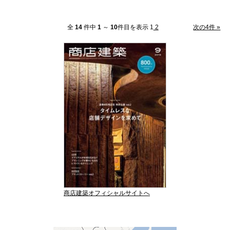
全
14
件中
1
～
10
件目を表示 1
2
次の4件 »
商店建築オフィシャルサイトへ