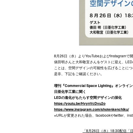
8月26日（水）よりYouTubeおよびInsta
俵田明さんと大和敬宜さんをゲストに迎え、LE
ことは、空間デザインの可能性を広げることにつ
是非、下記をご確認ください。
増刊『Commercial Space Lighting』オンラ
日亜化学工業に聞く
LEDの進化がもたらす空間デザインの深化
https://youtu.be/HvynVcDvu2o
https://www.instagram.com/shotenkenchiku/
※URLが変更された場合、facebookやtwitter、i
「8月26日（水）18:30配