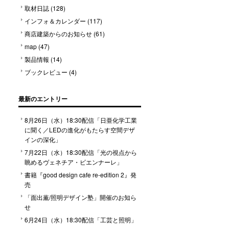
取材日誌
(128)
インフォ＆カレンダー
(117)
商店建築からのお知らせ
(61)
map
(47)
製品情報
(14)
ブックレビュー
(4)
最新のエントリー
8月26日（水）18:30配信「日亜化学工業
に聞く／LEDの進化がもたらす空間デザ
インの深化」
7月22日（水）18:30配信「光の視点から
眺めるヴェネチア・ビエンナーレ」
書籍『good design cafe re-edition 2』発
売
「⾯出薫/照明デザイン塾」開催のお知ら
せ
6月24日（水）18:30配信「工芸と照明」