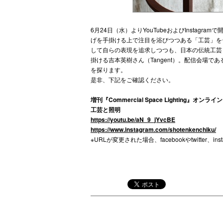
6月24日（水）よりYouTubeおよびInsta
げを手掛ける上で注目を浴びつつある「工芸」を
して自らの表現を追求しつつも、日本の伝統工芸と現
掛ける吉本英樹さん（Tangent）。配信会場
を探ります。
是非、下記をご確認ください。
増刊『Commercial Space Lighting』オンラ
工芸と照明
https://youtu.be/aN_9_jYvcBE
https://www.instagram.com/shotenkenchiku/
※URLが変更された場合、facebookやtwitter、i