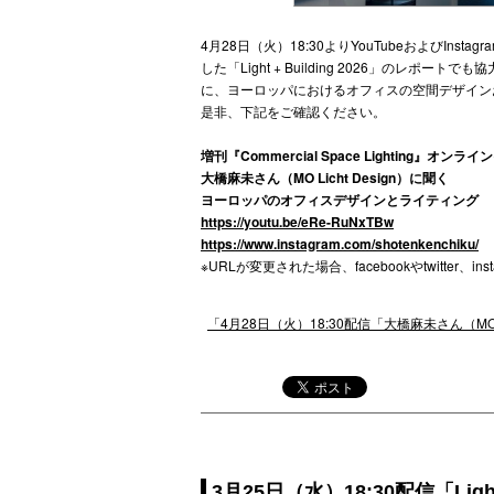
4月28日（火）18:30よりYouTubeおよびI
した「Light + Building 2026」のレポー
に、ヨーロッパにおけるオフィスの空間デザイン
是非、下記をご確認ください。
増刊『Commercial Space Lighting』オンラ
大橋麻未さん（MO Licht Design）に聞く
ヨーロッパのオフィスデザインとライティング
https://youtu.be/eRe-RuNxTBw
https://www.instagram.com/shotenkenchiku/
※URLが変更された場合、facebookやtwitter、i
「4月28日（火）18:30配信「大橋麻未さん（M
3月25日（水）18:30配信「Lig