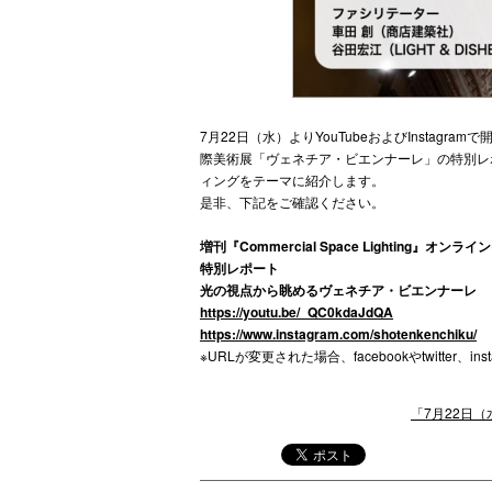
7月22日（水）よりYouTubeおよびInsta
際美術展「ヴェネチア・ビエンナーレ」の特別レポー
ィングをテーマに紹介します。
是非、下記をご確認ください。
増刊『Commercial Space Lighting』オンラ
特別レポート
光の視点から眺めるヴェネチア・ビエンナーレ
https://youtu.be/_QC0kdaJdQA
https://www.instagram.com/shotenkenchiku/
※URLが変更された場合、facebookやtwitter、i
「7月22日