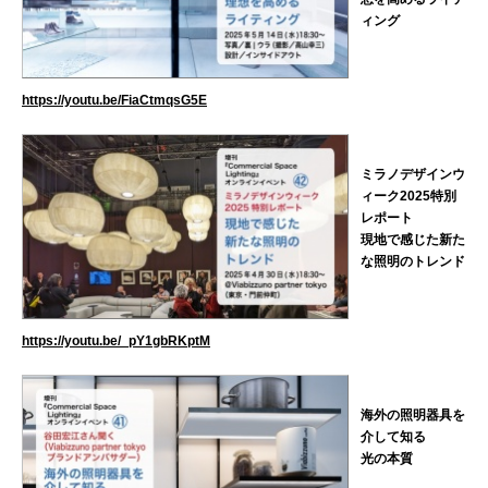
ィング
https://youtu.be/FiaCtmqsG5E
ミラノデザインウ
ィーク2025特別
レポート
現地で感じた新た
な照明のトレンド
https://youtu.be/_pY1gbRKptM
海外の照明器具を
介して知る
光の本質