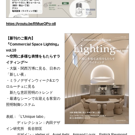
https://youtu.be/RMueQPo-oII
【新刊のご案内】
『Commercial Space Lighting』
vol.10
〜空間に多様な表情をもたらすラ
イティング〜
・大阪・関西万博に見る、日本の
「新しい夜」
・ミラノデザインウィーク&エウ
ロルーチェに見る
新たな意匠照明のトレンド
・最適なシーンで出迎える客室の
照明制御システム
表紙：「L'Unique labo」
ディレクション：内田デザ
イン研究所 長谷部匡
デザイン：atelier oï Aurel Aebi Armand Louis Patrick Reymond