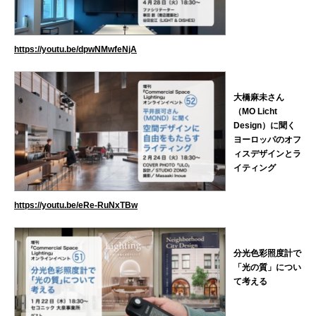
https://youtu.be/dpwNMwfeNjA
大橋麻未さん
（MO Licht
Design）に聞く
ヨーロッパのオフ
ィスデザインとラ
イティング
https://youtu.be/eRe-RuNxTBw
分光色彩照度計で
「光の質」につい
て考える