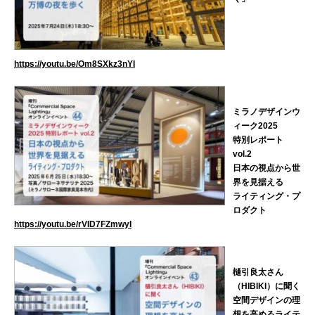
https://youtu.be/Om8SXkz3nYI
ミラノデザインウ
ィーク2025
特別レポート
vol.2
日本の視点から世
界を見据える
ライティング・プ
ロダクト
https://youtu.be/rVID7FZmwyI
樋引良太さん
（HIBIKI）に聞く
空間デザインの理
想を高めるライテ