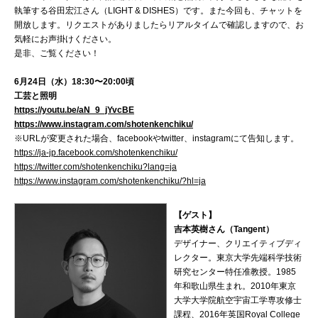
執筆する谷田宏江さん（LIGHT & DISHES）です。また今回も、チャットを
開放します。リクエストがありましたらリアルタイムで確認しますので、お
気軽にお声掛けください。
是非、ご覧ください！
6月24日（水）18:30〜20:00頃
工芸と照明
https://youtu.be/aN_9_jYvcBE
https://www.instagram.com/shotenkenchiku/
※URLが変更された場合、facebookやtwitter、instagramにて告知します。
https://ja-jp.facebook.com/shotenkenchiku/
https://twitter.com/shotenkenchiku?lang=ja
https://www.instagram.com/shotenkenchiku/?hl=ja
【ゲスト】
吉本英樹さん（Tangent）
デザイナー、クリエイティブディ
レクター。東京大学先端科学技術
研究センター特任准教授。1985
年和歌山県生まれ。2010年東京
大学大学院航空宇宙工学専攻修士
課程、2016年英国Royal College