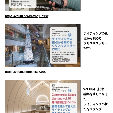
https://youtu.be/JN-ybg1_YGw
ライティングの観
点から眺める
クリスマスツリー
2025
https://youtu.be/tc5si53z3AQ
vol.10発刊記念
編集を通して見え
た
ライティングの新
たなスタンダード