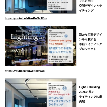
ィスに学ぶ
空間デザインとラ
イティング
https://youtu.be/eRe-RuNxTBw
新たな空間デザイ
ンを示唆する
最新ライティング
プロジェクト
https://youtu.be/qowxgoIqvX8
Light + Building
2026に見る
ライティングの最
先端