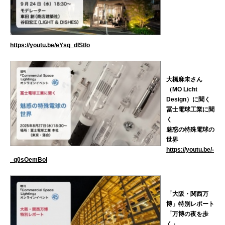
https://youtu.be/eYsq_dIStlo
大橋麻未さん
（MO Licht
Design）に聞く
冨士電球工業に聞
く
魅惑の特殊電球の
世界
https://youtu.be/-
_q0sOemBoI
「大阪・関西万
博」特別レポート
「万博の夜を歩
く」