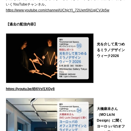
いくYouTubeチャンネル。
https://www.youtube.com/channel/UChjcYl_72Uxm5N1gjCVJp5w
【過去の配信内容】
光を介して見つめ
るミラノデザイン
ウィーク2026
https://youtu.be/iB6Vsf1XGy8
大橋麻未さん
（MO Licht
Design）に聞く
ヨーロッパのオフ