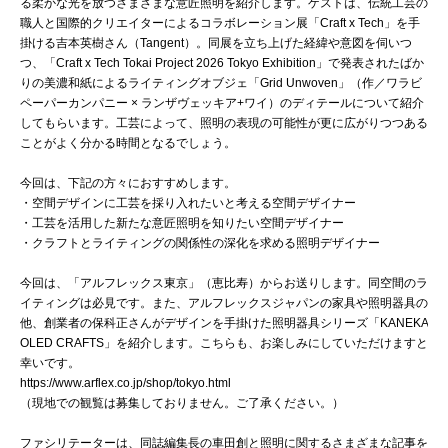
る柔かな光を放つさまざまな意匠照明を紹介します。ゲストは、伝統工芸の
職人と国際的クリエイターによるコラボレーション展「Craft x Tech」を手
掛ける吉本英樹さん（Tangent）。同展を立ち上げた経緯や意図を伺いつ
つ、「Craft x Tech Tokai Project 2026 Tokyo Exhibition」で発表されたばか
りの美濃和紙によるライティングオブジェ「Grid Unwoven」（作／ワラビ
ペーパーカンパニー × ランザヴェッキア+ワイ）のディテールについて紹介
してもらいます。工芸によって、照明の表現の可能性が更に広がりつつある
ことがよく分かる時間となるでしょう。
今回は、下記の方々におすすめします。
・空間デザインに工芸を採り入れたいと考える空間デザイナー
・工芸を活用した新たな意匠照明を知りたい空間デザイナー
・クラフトとライティングの関係性の深化を求める照明デザイナー
今回は、「アルフレックス東京」（恵比寿）からお送りします。同空間のラ
イティングは必見です。また、アルフレックスジャパンの家具や照明器具の
他、創業者の保科正さんがデザインを手掛けた照明器具シリーズ「KANEKA
OLED CRAFTS」を紹介します。こちらも、お楽しみにしていただけますと
幸いです。
https://www.arflex.co.jp/shop/tokyo.html
（現地での観覧は募集しておりません。ご了承ください。）
ファシリテーターは、同誌編集長の車田創と照明に関するさまざまな記事を