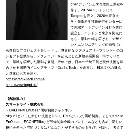
of Artデザイン工学専攻博士課程を
修了。2015年ロンドンにて
Tangentを設立。2020年東京大
学・先端科学技術研究センターに
て先端アートデザイン分野を共同
設立し、ロンドンと東京を拠点に
さらに活動の幅を広げる。デザイ
ンとエンジニアリングの両視点か
ら多様なプロジェクトをリードし、世界的なラグジュアリーブランドへのコ
ンセプト提供から、テクノロジーを起点とした新規事業開発、街づくりま
で、領域を横断した活動を展開。近年では、日本の伝統工芸と現代技術を融
合させる国際的イニシアティブ「Craft x Tech」を創立し、日本文化の継承
と進化にも力を注ぐ。
https://craft-x-tech.com/ja/
https://www.tngnt.uk/
【配信協力】
スマートライト株式会社
・DALI KNX EnOcean照明制御チャンネル
AIやIoTといった新しい技術とDALI、DMXといった照明制御、そしてKNXや
EnOcean、ECONETliteなど設備制御全般のプロトコルなども含め、新しい
技術を使った空間づくりはどんなことができるのかを学び、検証し、考えて