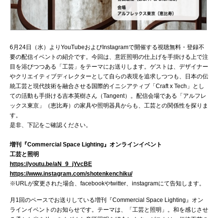
6月24日（水）よりYouTubeおよびInstagramで開催する視聴無料・登録不
要の配信イベントの紹介です。今回は、意匠照明の仕上げを手掛ける上で注
目を浴びつつある「工芸」をテーマにお送りします。ゲストは、デザイナー
やクリエイティブディレクターとして自らの表現を追求しつつも、日本の伝
統工芸と現代技術を融合させる国際的イニシアティブ「Craft x Tech」とし
ての活動も手掛ける吉本英樹さん（Tangent）。配信会場である「アルフレ
ックス東京」（恵比寿）の家具や照明器具からも、工芸との関係性を探りま
す。
是非、下記をご確認ください。
増刊『Commercial Space Lighting』オンラインイベント
工芸と照明
https://youtu.be/aN_9_jYvcBE
https://www.instagram.com/shotenkenchiku/
※URLが変更された場合、facebookやtwitter、instagramにて告知します。
月1回のペースでお送りしている増刊『Commercial Space Lighting』オン
ラインイベントのお知らせです。テーマは、「工芸と照明」。和を感じさせ