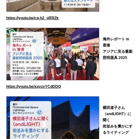
https://youtu.be/cp-h2_oRR2k
海外レポート in
香港
アジアに見る最新
照明器具 2025
https://youtu.be/xayzxYCdDDQ
横田道子さん
（andLIGHT）に
聞く
街並みを豊かにす
るライティング