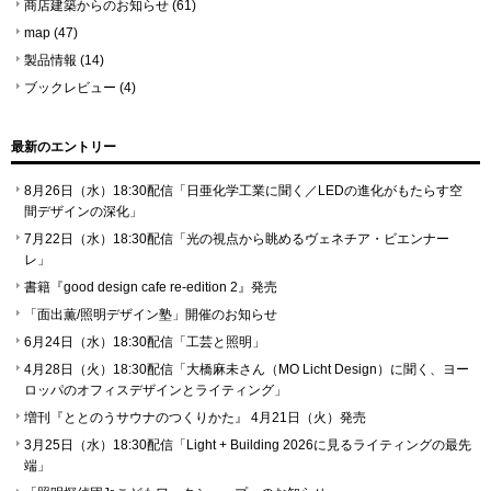
商店建築からのお知らせ
(61)
map
(47)
製品情報
(14)
ブックレビュー
(4)
最新のエントリー
8月26日（水）18:30配信「日亜化学工業に聞く／LEDの進化がもたらす空
間デザインの深化」
7月22日（水）18:30配信「光の視点から眺めるヴェネチア・ビエンナー
レ」
書籍『good design cafe re-edition 2』発売
「⾯出薫/照明デザイン塾」開催のお知らせ
6月24日（水）18:30配信「工芸と照明」
4月28日（火）18:30配信「大橋麻未さん（MO Licht Design）に聞く、ヨー
ロッパのオフィスデザインとライティング」
増刊『ととのうサウナのつくりかた』 4月21日（火）発売
3月25日（水）18:30配信「Light + Building 2026に見るライティングの最先
端」