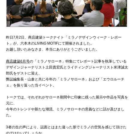
昨日7月2日、商店建築トークナイト「ミラノデザインウィーク・レポー
ト」が、六本木のLIVING MOTIFにて開催されました。
お越し頂いたみなさま、本当にありがとうございました。
商店建築6月号
の「ミラノサローネ」特集にてレポート記事を執筆している
デザインジャーナリスト土田貴宏氏とライティングジャーナリスト米津誠太
郎氏をゲストに迎え、
弊誌編集長・山倉と共に今年の「ミラノサローネ」および「エウロルーチ
ェ」を振り返った当イベント。
トークでは、それぞれがサローネ期間中に印象に残った展示や作品を写真を
元に、
今年のトレンドや新たな潮流、ミラノサローネの意義などに話が及びまし
た。
3者の生の声により、誌面とはまた違った形でミラノの空気を感じて頂けた
のではないでしょうか。