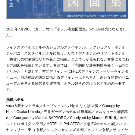
2025年7月28日（月）、増刊『ホテル客室図面集』vol.2が発売になりまし
た。
ライフスタイルホテルやカジュアルステイホテル、ラグジュアリーホテル、
ジャパニーズスタイルホテルに加え、サウナ付きホテルやリゾートホテル、
一棟貸しの宿泊施設などを新たに掲載。ここでしか見られない客室にまつわ
る詳細図を掲載しています。巻頭では、「理想的な滞在時間を導くFFEのつ
くりかた」と題して、空間デザイナーにFFEのデザインストーリーをインタ
ビュー。宿泊施設の設計に携わるデザイナーはもちろん、新たな開業やリニ
ューアルを考える経営者や運営者、ホテル好きの方にもおすすめの一冊で
す。
掲載ホテル
voco大阪セントラル／キャプション by Hyatt なんば 大阪／Canopy by
Hilton Osaka Umeda／三井ガーデンホテル 銀座築地／メルキュール飛騨高
山／Courtyard by Marriott SAPPORO／Courtyard by Marriott FUKUI／ホテ
ルメトロポリタン 羽田／HOTEL IL PALAZZO／京急 EXホテル 札幌／バン
ヤンツリー・東山 京都／シックスセンシズ 京都／ヒルトン京都／ザ ロイヤ