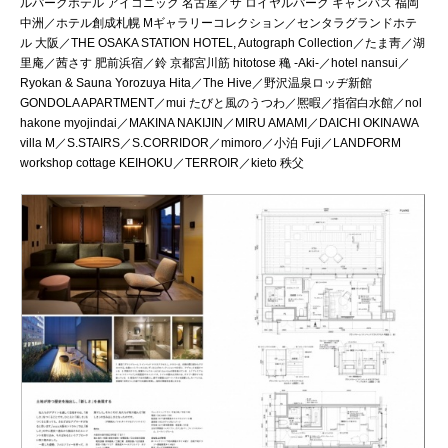
ルパークホテル アイコニック 名古屋／ザ ロイヤルパーク キャンバス 福岡
中洲／ホテル創成札幌 Mギャラリーコレクション／センタラグランドホテ
ル 大阪／THE OSAKA STATION HOTEL, Autograph Collection／たま靑／湖
里庵／茜さす 肥前浜宿／鈴 京都宮川筋 hitotose 穐 -Aki-／hotel nansui／
Ryokan & Sauna Yorozuya Hita／The Hive／野沢温泉ロッヂ新館
GONDOLA APARTMENT／mui たびと風のうつわ／熈暇／指宿白水館／nol
hakone myojindai／MAKINA NAKIJIN／MIRU AMAMI／DAICHI OKINAWA
villa M／S.STAIRS／S.CORRIDOR／mimoro／小泊 Fuji／LANDFORM
workshop cottage KEIHOKU／TERROIR／kieto 秩父