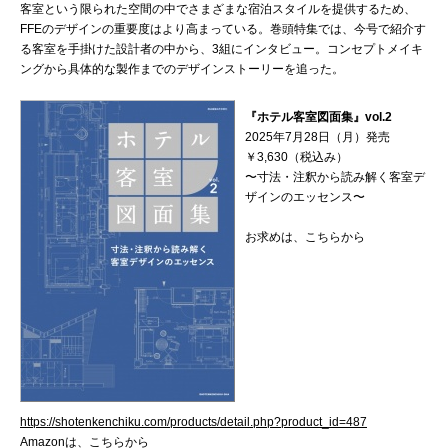
客室という限られた空間の中でさまざまな宿泊スタイルを提供するため、
FFEのデザインの重要度はより高まっている。巻頭特集では、今号で紹介す
る客室を手掛けた設計者の中から、3組にインタビュー。コンセプトメイキ
ングから具体的な製作までのデザインストーリーを追った。
『ホテル客室図面集』vol.2
2025年7月28日（月）発売
￥3,630（税込み）
〜寸法・注釈から読み解く客室デ
ザインのエッセンス〜
お求めは、こちらから
https://shotenkenchiku.com/products/detail.php?product_id=487
Amazonは、こちらから