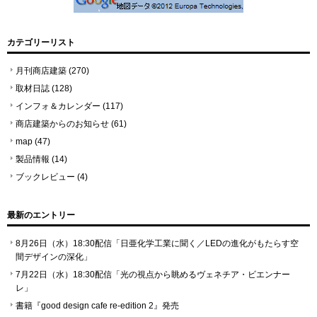
カテゴリーリスト
月刊商店建築
(270)
取材日誌
(128)
インフォ＆カレンダー
(117)
商店建築からのお知らせ
(61)
map
(47)
製品情報
(14)
ブックレビュー
(4)
最新のエントリー
8月26日（水）18:30配信「日亜化学工業に聞く／LEDの進化がもたらす空
間デザインの深化」
7月22日（水）18:30配信「光の視点から眺めるヴェネチア・ビエンナー
レ」
書籍『good design cafe re-edition 2』発売