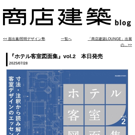
<< ⾯出薫/照明デザイン塾
一覧へ
「商店建築LOUNGE」出展
の... >>
『ホテル客室図面集』vol.2 本日発売
2025/07/28