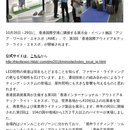
10月26日～29日に、香港国際空港に隣接する展示会・イベント施設「アジ
ア・ワールド・エキスポ（AWE）」で、第3回「香港国際アウトドア＆テッ
ク・ライト・エキスポ」が開催されます。
公式サイトは、
こちら
から
http://hkotlexpo.hktdc.com/dm/2018/minisite/index_local_jp.html
LED照明の発達は現在もとどまることを知らず、ファサード・ライティング
の更なる可能性を広げています。また、通信技術との組み合わせによるライ
ティング・システムの登場は、屋外照明にも大きな影響を与えるものと思わ
れます。
香港貿易発展局が主催する第3回「香港インターナショナル・アウトドア＆
テック・ライト・エキスポ」では、世界各地から410社以上の出展者を迎
え、商業用および産業用ライティング製品を展示します。昨年の同日に開催
された第2回は、104の国や地域から1万２千人以上のバイヤーが来場しまし
た。
会場内はジャンルごとのゾーンに分かれており、「屋外ライティング・ソル
ーション＆システム」や「アウトドア＆公共照明」、「屋外広告照明」、