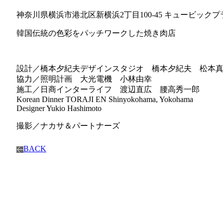
神奈川県横浜市港北区新横浜2丁目100-45 キュービック
韓国伝統の色彩をパッチワークした焼き肉店
設計／橋本夕紀夫デザインスタジオ 橋本夕紀夫 松本
協力／照明計画 大光電機 小林由幸
施工／日商インターライフ 渡辺直広 腰高秀一郎
Korean Dinner TORAJI EN Shinyokohama, Yokohama
Designer Yukio Hashimoto
撮影／ナカサ＆パートナーズ
BACK