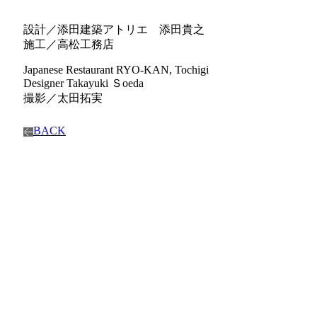
設計／添田建築アトリエ 添田貴之
施工／高松工務店
Japanese Restaurant RYO-KAN, Tochigi
Designer Takayuki Ｓoeda
撮影／太田拓実
BACK