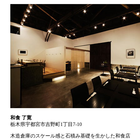
和食 了寛
栃木県宇都宮市吉野町1丁目7-10
木造倉庫のスケール感と石積み基礎を生かした和食店