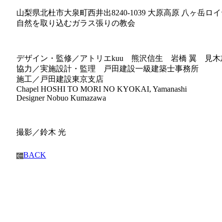
山梨県北杜市大泉町西井出8240-1039 大原高原 八ヶ岳
自然を取り込むガラス張りの教会
デザイン・監修／アトリエkuu 熊沢信生 岩橋 翼 見
協力／実施設計・監理 戸田建設一級建築士事務所
施工／戸田建設東京支店
Chapel HOSHI TO MORI NO KYOKAI, Yamanashi
Designer Nobuo Kumazawa
撮影／鈴木 光
BACK