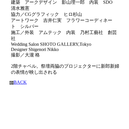
建築 アークデザイン 影山理一郎 内装 SDO
清水雅憲
協力／CGグラフィック ヒロ杉山
アートワーク 吉井仁実 フラワーコーディネー
ト シルバー
施工／外装 アムテック 内装 乃村工藝社 創芸
社
Wedding Salon SHOTO GALLERY,Tokyo
Designer Shigenori Nikko
撮影／大瀧 格
2階チャペル。祭壇両脇のプロジェクターに新郎新婦
の表情が映し出される
BACK