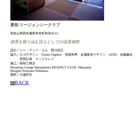
夏祭 リージェンシークラブ
和歌山県西牟婁郡串本町和深20-12
借景を取り込む設えとしての温泉旅館
設計／シー・ディー・エル 西川訓正
協力／ロゴデザイン Futuro Graphics 黒尾和男 金属家具デザイン LENO 佐藤藤佐
照明計画 マックスレイ
施工／葵和工務店
Hotspring Cottage Natsumatsuri REGENCY CLUB, Wakayama
Designer Norimasa Nishikawa
撮影／大越邦生
BACK