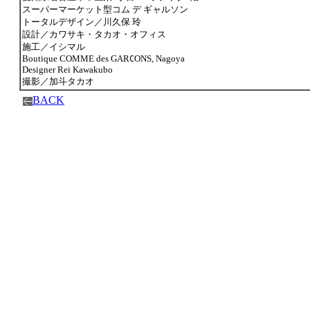
スーパーマーケット型コム デ ギャルソン
トータルデザイン／川久保 玲
設計／カワサキ・タカオ・オフィス
施工／イシマル
Boutique COMME des GAR
ONS, Nagoya
C
Designer Rei Kawakubo
撮影／加斗タカオ
BACK