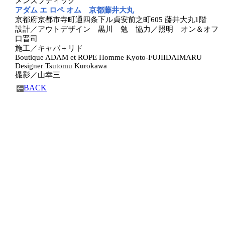
メンズブティック
アダム エ ロペ オム 京都藤井大丸
京都府京都市寺町通四条下ル貞安前之町605 藤井大丸1階
設計／アウトデザイン 黒川 勉 協力／照明 オン＆オフ
口晋司
施工／キャパ＋リド
Boutique ADAM et ROPE Homme Kyoto-FUJIIDAIMARU
Designer Tsutomu Kurokawa
撮影／山幸三
BACK