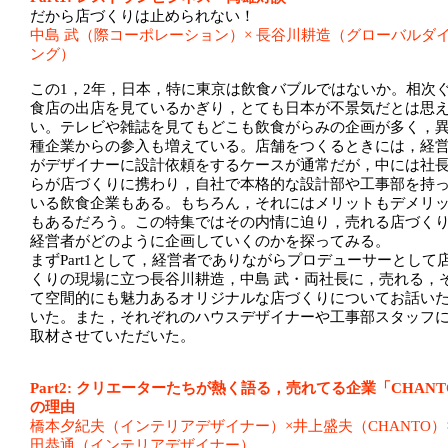
だから店づくりは止められない！
中島 武（際コーポレーション）× 長谷川耕造（グローバルダ
ング）
この1，2年，日本，特に東京は飲食バブルではないか。相次
食店の出店を見ているかぎり，とても日本が不景気だとは思
い。テレビや雑誌を見てもどこも飲食がらみの企画が多く，
種企業からの参入も増えている。店舗をつくるときには，経
がデザイナーに設計依頼をするケースが通常だが，中には社
らが店づくりに携わり，自社で本格的な設計部や工事部を持
いる飲食企業もある。もちろん，それにはメリットもデメリ
もあるだろう。この特集ではその内情に迫り，売れる店づく
経営者がどのように企画していくのかを探ってみる。
まずPart1として，経営者でありながらプロデューサーとして
くりの現場に立つ長谷川耕造，中島 武・両社長に，売れる，
て空間的にも魅力あるオリジナルな店づくりについてお話い
いた。また，それぞれのハウスデザイナーや工事部スタッフ
取材させていただいた。
Part2: クリエーターたちが熱く語る，売れてる企業「CHANT
の理由
橋本夕紀夫（インテリアデザイナー）×井上盛夫（CHANTO）
田恭通（インテリアデザイナー）