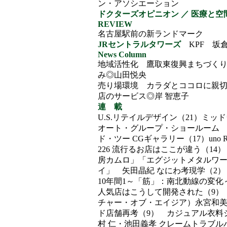
ン・アソシエーション
ドクターズオピニオン ／ 医療と空
REVIEW
名古屋駅前の新ランドマーク
JRセントラルタワーズ
KPF 坂
News Column
地域活性化 鷹取東復興まちづく
み◎山田悦央
売り場環境 カラダとココロに親
店のサービス◎岸 智恵子
連 載
U.S.リテイルデザイン（21）ミッ
オート・グループ・ショールーム
ド・ツー CGギャラリー（17）uno Righ
226 流行るお店はここが違う（14
房カムロ」「エグジットメタルワ
イ」 矢田晶紀 なにわ考現学（2
10年間1～「筋」：南北動線の変化
人気店はこうして開発された（9）
チャー・オブ・エイジア）永宮和美
ド店舗再考（9） カジュアル衣料
村 仁・池田義孝 クレームトラブル