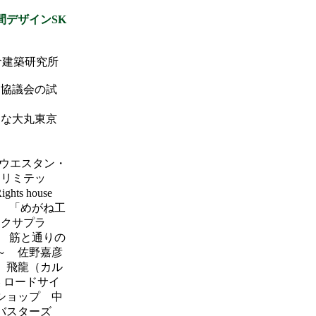
間デザインSK
倉建築研究所
り協議会の試
切な大丸東京
ドウエスタン・
 リミテッ
ts house
） 「めがね工
ークサプラ
） 筋と通りの
～ 佐野嘉彦
 飛龍（カル
 ロードサイ
ショップ 中
バスターズ