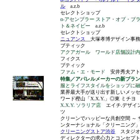
ル
a.z.b
セレクトショップ
α-アセンブラー ストア・オブ・ブ
ト＆ネイビー
a.z.b
セレクトショップ
ニュアンス
大塚孝博デザイン事
ブティック
アクアガール ワールド店舗設計
フィクス
ブティック
ファム・エ・モード
安井秀夫ア
特集／アパレルメーカーの新ブラ
服とライフスタイルをショップに
業界最大手が送り出す新しいメッセー
ワード樫山「X.X.Y.」◎東 ミチヨ
X.X.Y. ソラリア店
エイチ.デザイ
ツ
クリーンでハッピーな共創空間 ～ 
ンターナショナル「クリーニング」
クリーニングストア渋谷
スタジ
ディレクターの求心力とコンセプ