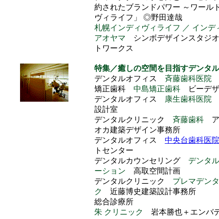
約されたブランドパワー ～ワール
ヴィライフ」 ◎野田達哉
札幌インディヴィライフ ／ インデ
アオヤマ
シンボデザインスタジオ
トワークス
特集／癒しの空間を目指すデンタ
デンタルオフィス
斉藤歯科医
矯正歯科
中島矯正歯科
ビーデザ
デンタルオフィス
康生歯科医
設計室
デンタルクリニック
斉藤歯科
オカ建築デザイン事務所
デンタルオフィス
中央台歯科医
トセンター
デンタルカウンセリング
デンタ
ーション
高取空間計画
デンタルクリニック
プレマデン
ク
近藤博史建築設計事務所
総合診療所
朱 クリニック
岩本勝也＋エンバ