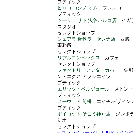
ブティック
ヒロコ コシノ オム
フレスコ
ブティック
ツモリ チサト 渋谷パルコ店
イガ
スタジオ
セレクトショップ
シェアラ 近鉄ラ・セレナ店
西脇一
事務所
セレクトショップ
リアルコンベックス
カフェ
セレクトショップ
ファクトリーアンダーカバー
矢
ン・エクス アソシエイツ
ブティック
エリック・ベルジュール
スピン
ブティック
ノーウェア 前橋
エイチ.デザイン
ブティック
ボイコット そごう神戸店
ジンボ
ジオ
セレクトショップ
α-コンパイラー ベルナルド・イン