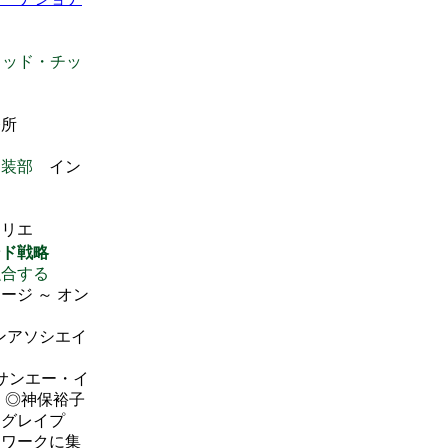
ラッド・チッ
務所
内装部
イン
トリエ
ンド戦略
融合する
ジ ～ オン
ンアソシエイ
サンエー・イ
 ◎神保裕子
オグレイプ
トワークに集