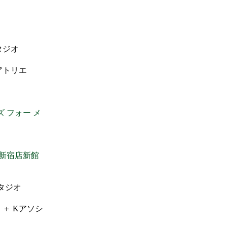
ク
タジオ
アトリエ
 フォー メ
勢丹新宿店新館
タジオ
 ＋ Kアソシ