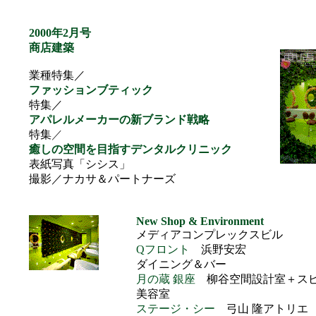
2000年2月号
商店建築
業種特集／
ファッションブティック
特集／
アパレルメーカーの新ブランド戦略
特集
／
癒しの空間を目指すデンタルクリニック
表紙写真「シシス」
撮影／ナカサ＆パートナーズ
New Shop & Environment
メディアコンプレックスビル
Qフロント
浜野安宏
ダイニング＆バー
月の蔵 銀座
柳谷空間設計室＋ス
美容室
ステージ・シー
弓山 隆アトリエ