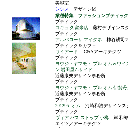
美容室
シシス
デザインM
業種特集 ファッションブティッ
ブティック
コキュ 久留米店
藤村デザインス
ブティック
アルバローザ マイタネ
柿谷耕司
ブティック＆カフェ
ワイアード
C&Aアーキテクツ
ブティック
ヨウジ・ヤマモト プル オム＆ワイズ
ン 岩田屋Z-サイド
近藤康夫デザイン事務所
ブティック
ヨウジ・ヤマモト プル オム 伊
近藤康夫デザイン事務所
ブティック
291295=オム
河崎和浩デザインス
ブティック
ヴィア バス ストップ 小樽
岸 和郎
エイツ／アーキテクツ